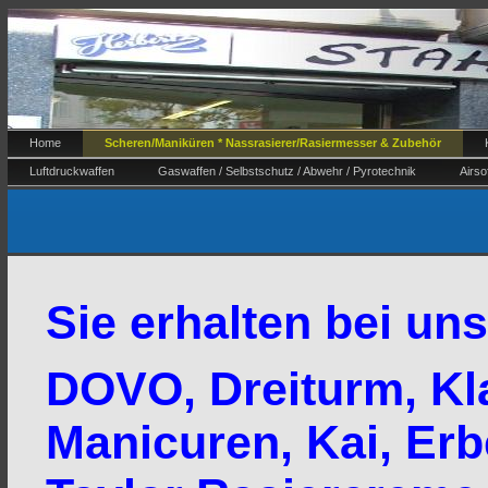
Home
Scheren/Maniküren * Nassrasierer/Rasiermesser & Zubehör
Luftdruckwaffen
Gaswaffen / Selbstschutz / Abwehr / Pyrotechnik
Airso
Sie erhalten bei un
DOVO, Dreiturm, Kl
Manicuren, Kai, Erb