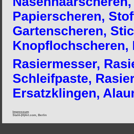
Nasenhaarscheren, 
Papierscheren, Stof
Gartenscheren, Sti
Knopflochscheren,
Rasiermesser, Rasie
Schleifpaste,
Rasier
Ersatzklingen, Alaun
Impressum
Stahl-(H)Art.com, Berlin